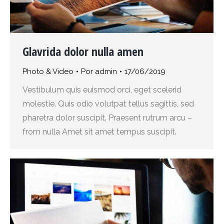
Glavrida dolor nulla amen
Photo & Video
Por
admin
17/06/2019
Vestibulum quis euismod orci, eget scelerid
molestie. Quis odio volutpat tellus sagittis, sed
pharetra dolor suscipit. Praesent rutrum arcu –
from nulla Amet sit amet tempus suscipit.