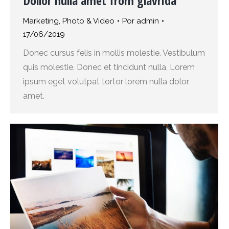
Dollor nulla amet from glavrida
Marketing
,
Photo & Video
Por
admin
17/06/2019
Donec cursus felis in mollis molestie. Vestibulum
quis molestie. Donec et tincidunt nulla, Lorem
ipsum eget volutpat tortor lorem nulla dolor
amet.