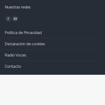
Nuestras redes
Encuéntranos en:
Facebook
YouTube
page
page
Política de Privacidad
opens
opens
in
in
Declaración de cookies
new
new
window
window
Radio Voces
Contacto