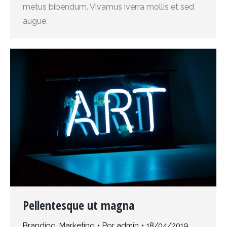
metus bibendum. Vivamus iverra mollis et sed
augue.
Pellentesque ut magna
Branding
,
Marketing
Por
admin
18/04/2019