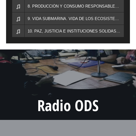
8. PRODUCCIÓN Y CONSUMO RESPONSABLES. ACCIÓN POR EL CLIMA. - José Mª Corrales, Doctor en Biología y Profesor de la UEX. / Fernando Prieto, Doctor en Ecología y Director del Observatorio de Sostenibilidad.
9. VIDA SUBMARINA. VIDA DE LOS ECOSISTEMAS TERRESTRES. - José Mª Corrales, Doctor en Biología y Profesor de la UEX. / Juan Manuel González Martín, Doctor en Biología. Especializado en Limnología y Ecología, Profesor Asociado de la Universidad de León. Ecología de Sistemas y Evaluación de Impacto, Docente en varios Máster en temas Ambientales, Director Técnico y Socio Fundador de la empresa AmbiNor Consultoría y Proyectos S.L.
10. PAZ, JUSTICIA E INSTITUCIONES SOLIDAS. ALIANZA PARA LOGRAS LOS OBJETIVOS. - Chon Plaza, Responsable de Igualdad de la Diputación de Cáceres.
Radio ODS