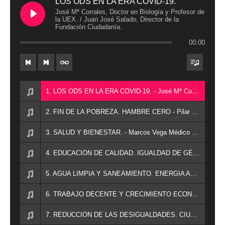
LOS ODS EN LA ERA COVID-19.
José Mª Corrales, Doctor en Biología y Profesor de
la UEX. / Juan José Salado, Director de la
Fundación Ciudadanía.
00:00
1. LOS ODS EN LA ERA COVID-19. - José Mª Corrales, Doctor en Biología y Profesor de la UEX. / Juan José Salado, Director de la Fundación Ciudadanía.
2. FIN DE LA POBREZA. HAMBRE CERO - Pilar Milanés, Cooperante, miembro de SOGUIBA y Presidenta en funciones de la Coordinadora Extremeña de ONGs. / Alejandro Amenara, Experto en Innovación Social, Sostenibilidad y Emprendimiento Social. CEO de Inexos.
3. SALUD Y BIENESTAR. - Marcos Vega Médico de familia y Médico en residencia de ancianos.
4. EDUCACIÓN DE CALIDAD. IGUALDAD DE GÉNERO - Amelia Molero, Diputada de Políticas Sociales, Igualdad, Participación y Atención a la Ciudadanía de la Diputación de Cáceres. / Patricia Barrena, Consultora de Innovación social y Sostenibilidad. Co-Fundadora de Inexsos y Directora de proyectos.
5. AGUA LIMPIA Y SANEAMIENTO. ENERGIA ASEQUIBLE Y NO CONTAMINANTE. - Juan Manuel González Martín, Doctor en Biología. Especializado en Limnología y Ecología, Profesor Asociado de la Universidad de León. Ecología de Sistemas y Evaluación de Impacto, Docente en varios Máster en temas Ambientales, Director Técnico y Socio Fundador de la empresa AmbiNor Consultoría y Proyectos S.L.
6. TRABAJO DECENTE Y CRECIMIENTO ECONÓMICO. INDUSTRIA INNMOVACIÓN E INFRAESTRUCTURA. - Patricia Barrena, Consultora de Innovación social y Sostenibilidad. Co-Fundadora de Inexsos y Directora de proyectos. / Encarna Chacón. Responsable regional de CCOO.
7. REDUCCIÓN DE LAS DESIGUALDADES. CIUDADES Y COMUNIDADES SOSTENIBLES. - Begoña García Bernal, Consejera de Agricultura, Desarrollo Rural, Población y Territorio de la Junta de Extremadura. / Marta Lozano, Presidenta de Wazo Cooperativa y Compositora de música social