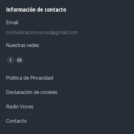
Información de contacto
Email
comunicacionvoces@gmail.com
Nuestras redes
Encuéntranos en:
Facebook
YouTube
page
page
Política de Privacidad
opens
opens
in
in
Declaración de cookies
new
new
window
window
Radio Voces
Contacto