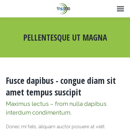
PELLENTESQUE UT MAGNA
Estás aquí:
Fusce dapibus - congue diam sit
amet tempus suscipit
Maximus lectus – from nulla dapibus
interdum condimentum.
Donec mi felis, aliquam auctor posuere at velit