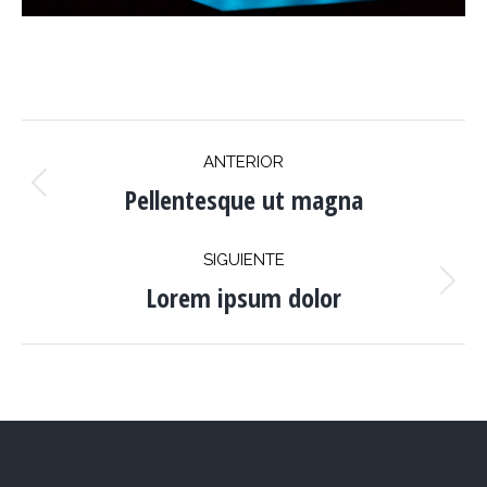
NAVEGACIÓN
ANTERIOR
ENTRE
Pellentesque ut magna
Proyecto
anterior
PROYECTOS
SIGUIENTE
Lorem ipsum dolor
Proyecto
siguiente