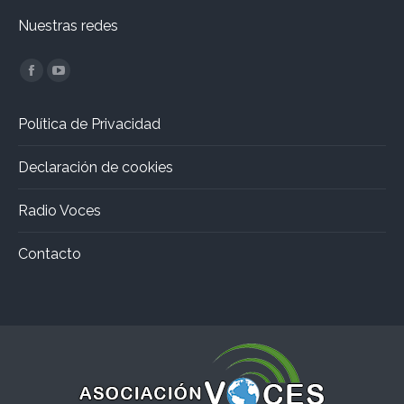
Nuestras redes
Encuéntranos en:
Facebook
YouTube
page
page
Política de Privacidad
opens
opens
in
in
Declaración de cookies
new
new
window
window
Radio Voces
Contacto