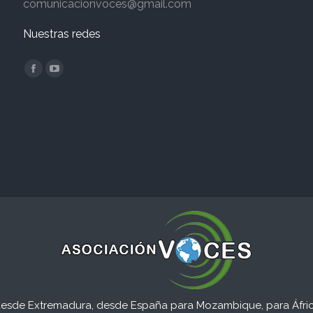
comunicacionvoces@gmail.com
Nuestras redes
Encuéntranos en:
Facebook
YouTube
page
page
opens
opens
in
in
new
new
window
window
esde Extremadura, desde España para Mozambique, para Áfric