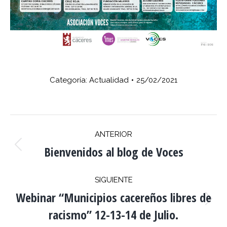
Categoría:
Actualidad
25/02/2021
NAVEGACIÓN
ANTERIOR
ENTRE
Bienvenidos al blog de Voces
Publicación
anterior:
PUBLICACIONES
SIGUIENTE
Webinar “Municipios cacereños libres de
Publicación
racismo” 12-13-14 de Julio.
siguiente: