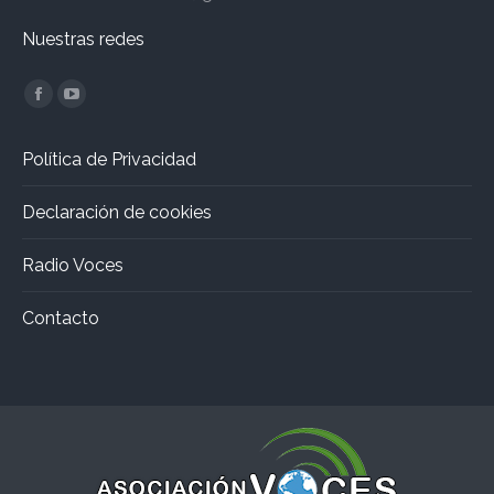
Nuestras redes
Encuéntranos en:
Facebook
YouTube
page
page
Política de Privacidad
opens
opens
in
in
Declaración de cookies
new
new
window
window
Radio Voces
Contacto