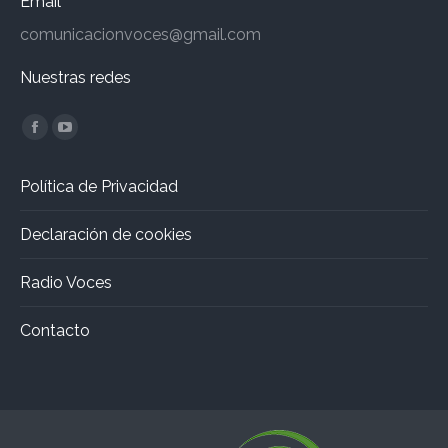
Email
comunicacionvoces@gmail.com
Nuestras redes
Encuéntranos en:
Facebook
YouTube
page
page
Política de Privacidad
opens
opens
in
in
Declaración de cookies
new
new
window
window
Radio Voces
Contacto