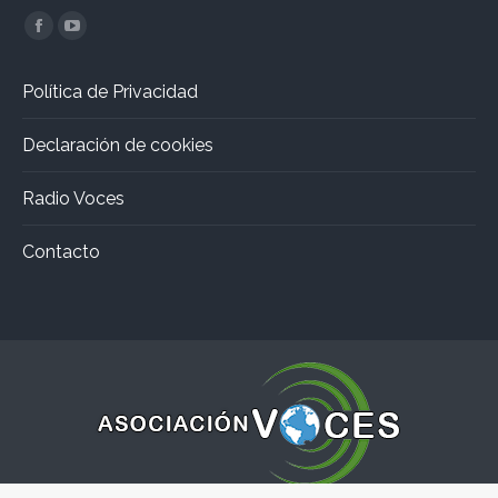
Encuéntranos en:
Facebook
YouTube
page
page
Política de Privacidad
opens
opens
in
in
Declaración de cookies
new
new
window
window
Radio Voces
Contacto