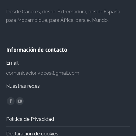
Desde Cáceres, desde Extremadura, desde España
para Mozambique, para África, para el Mundo.
Información de contacto
Email
comunicacionvoces@gmail.com
Nuestras redes
Encuéntranos en:
Facebook
YouTube
page
page
Política de Privacidad
opens
opens
in
in
Declaración de cookies